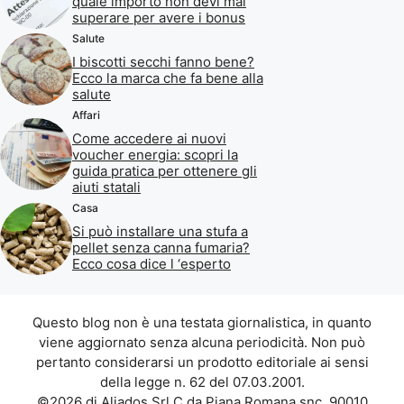
quale importo non devi mai
superare per avere i bonus
Salute
I biscotti secchi fanno bene?
Ecco la marca che fa bene alla
salute
Affari
Come accedere ai nuovi
voucher energia: scopri la
guida pratica per ottenere gli
aiuti statali
Casa
Si può installare una stufa a
pellet senza canna fumaria?
Ecco cosa dice l ‘esperto
Questo blog non è una testata giornalistica, in quanto
viene aggiornato senza alcuna periodicità. Non può
pertanto considerarsi un prodotto editoriale ai sensi
della legge n. 62 del 07.03.2001.
©2026 di Aliados Srl C.da Piana Romana snc, 90010