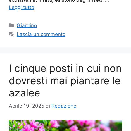
ecosistema. Infatti, esistono degli insetti …
Leggi tutto
Categorie
Giardino
Lascia un commento
I cinque posti in cui non
dovresti mai piantare le
azalee
Aprile 19, 2025
di
Redazione