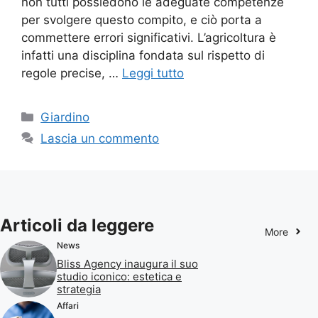
non tutti possiedono le adeguate competenze
per svolgere questo compito, e ciò porta a
commettere errori significativi. L’agricoltura è
infatti una disciplina fondata sul rispetto di
regole precise, …
Leggi tutto
Categorie
Giardino
Lascia un commento
Articoli da leggere
More
News
Bliss Agency inaugura il suo
studio iconico: estetica e
strategia
Affari