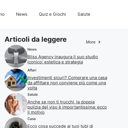
ino
News
Quiz e Giochi
Salute
Articoli da leggere
More
News
Bliss Agency inaugura il suo studio
iconico: estetica e strategia
Affari
Investimenti sicuri? Comprare una casa
da affittare non conviene più come una
volta
Salute
Anche se non ti trucchi, la doppia
pulizia del viso è importantissima: ecco
il motivo
Casa
Ecco cosa succede ai tuoi tubi di