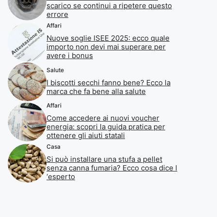
scarico se continui a ripetere questo
errore
Affari
Nuove soglie ISEE 2025: ecco quale
importo non devi mai superare per
avere i bonus
Salute
I biscotti secchi fanno bene? Ecco la
marca che fa bene alla salute
Affari
Come accedere ai nuovi voucher
energia: scopri la guida pratica per
ottenere gli aiuti statali
Casa
Si può installare una stufa a pellet
senza canna fumaria? Ecco cosa dice l
‘esperto