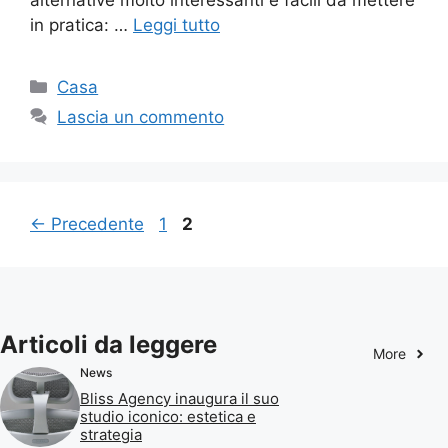
alternative molto interessanti e facili da mettere
in pratica: …
Leggi tutto
Categorie
Casa
Lascia un commento
Pagina
Pagina
←
Precedente
1
2
Articoli da leggere
More
News
Bliss Agency inaugura il suo
studio iconico: estetica e
strategia